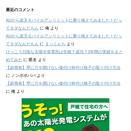
最近のコメント
AUから楽天モバイルアンリミットに乗り換えてみました！だっ
てタダなんだもん
に
俺
より
AUから楽天モバイルアンリミットに乗り換えてみました！だっ
てタダなんだもん
に
まっくんち
より
けっこう日陰な太陽光発電所は失敗？成功？3年間の実績をまと
めてみた
に
匿名
より
【超簡単】壁に穴を開けない後付け枠付け格子の取り付け方法
に
ノンポポパパ
より
【超簡単】壁に穴を開けない後付け枠付け格子の取り付け方法
に
俺
より