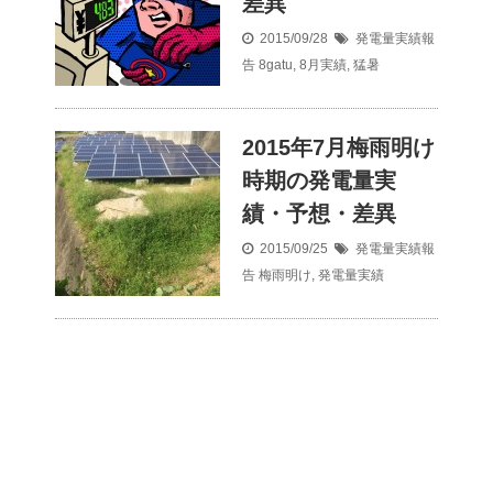
差異
2015/09/28
発電量実績報
告
8gatu
,
8月実績
,
猛暑
2015年7月梅雨明け
時期の発電量実
績・予想・差異
2015/09/25
発電量実績報
告
梅雨明け
,
発電量実績