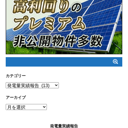
カテゴリー
カ
テ
ゴ
アーカイブ
リ
ア
ー
ー
カ
イ
発電量実績報告