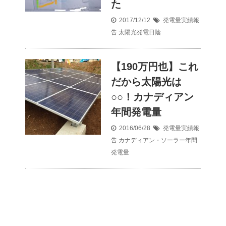
た
2017/12/12
発電量実績報
告
太陽光発電日陰
【190万円也】これ
だから太陽光は
○○！カナディアン
年間発電量
2016/06/28
発電量実績報
告
カナディアン・ソーラー年間
発電量