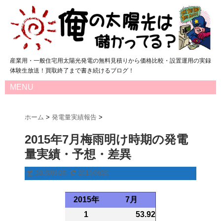
産業用・一般住宅用太陽光発電の無料見積りから価格比較・設置運用の実録
体験生放送！買取終了まで書き続けるブログ！
MENU
ホーム
>
発電量実績報告
>
2015年7月梅雨明け時期の発電
量実績・予想・差異
2015/09/25
2015/09/26
2015年
7月
1
53.92