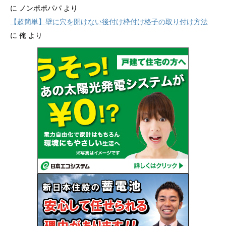
に
ノンポポパパ
より
【超簡単】壁に穴を開けない後付け枠付け格子の取り付け方法
に
俺
より