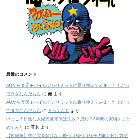
最近のコメント
AUから楽天モバイルアンリミットに乗り換えてみました！だっ
てタダなんだもん
に
俺
より
AUから楽天モバイルアンリミットに乗り換えてみました！だっ
てタダなんだもん
に
まっくんち
より
けっこう日陰な太陽光発電所は失敗？成功？3年間の実績をまと
めてみた
に
匿名
より
【超簡単】壁に穴を開けない後付け枠付け格子の取り付け方法