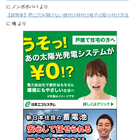
に
ノンポポパパ
より
【超簡単】壁に穴を開けない後付け枠付け格子の取り付け方法
に
俺
より