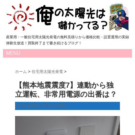
産業用・一般住宅用太陽光発電の無料見積りから価格比較・設置運用の実録
体験生放送！買取終了まで書き続けるブログ！
MENU
ホーム
>
住宅用太陽光発電
>
【熊本地震震度7】連動から独
立運転、非常用電源の出番は？
2016/05/28
2016/05/30