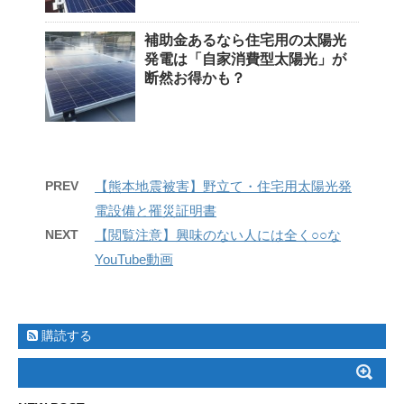
補助金あるなら住宅用の太陽光
発電は「自家消費型太陽光」が
断然お得かも？
PREV
【熊本地震被害】野立て・住宅用太陽光発
電設備と罹災証明書
NEXT
【閲覧注意】興味のない人には全く○○な
YouTube動画
購読する