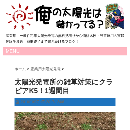
産業用・一般住宅用太陽光発電の無料見積りから価格比較・設置運用の実録
体験生放送！買取終了まで書き続けるブログ！
MENU
ホーム
>
産業用太陽光発電
>
太陽光発電所の雑草対策にクラ
ピアK5！1週間目
2016/10/27
2017/12/06