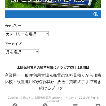
カテゴリー
カ
テ
ゴ
アーカイブ
リ
ア
ー
ー
カ
イ
太陽光発電所の雑草対策にクラピアK5！1週間目
ブ
産業用・一般住宅用太陽光発電の無料見積りから価格
比較・設置運用の実録体験生放送！買取終了まで書き
続けるブログ！
Copyright© 俺んちの太陽光発電所は儲かってんのか？ , 2016 All Rights
Reserved.