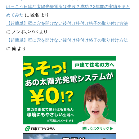
けっこう日陰な太陽光発電所は失敗？成功？3年間の実績をまと
めてみた
に
匿名
より
【超簡単】壁に穴を開けない後付け枠付け格子の取り付け方法
に
ノンポポパパ
より
【超簡単】壁に穴を開けない後付け枠付け格子の取り付け方法
に
俺
より